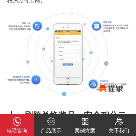
格后方可上网。
十、刷脸兑换奖品：安全积分云
电话咨询
产品展示
案例方案
关于我们
超市