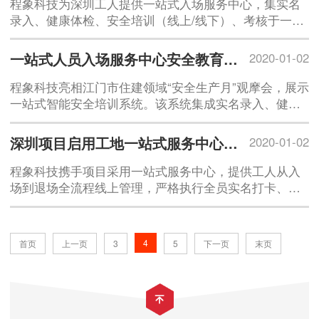
程象科技为深圳工人提供一站式入场服务中心，集实名
录入、健康体检、安全培训（线上/线下）、考核于一
体，自动建立电子档案。服务涵盖高危行业安全知识、
技能及法规培训，助力工人安全上岗、企业合规生产，
一站式人员入场服务中心安全教育培训系统亮相江门市住建领域“安全生产月”观摩会
2020-01-02
降低事故
程象科技亮相江门市住建领域“安全生产月”观摩会，展示
一站式智能安全培训系统。该系统集成实名录入、健康
体检、在线学习考核及电子建档，实现无纸化、可追溯
的全流程数字化培训，助力企业合规降本，提升安全管
深圳项目启用工地一站式服务中心，实现全链条各环节综合管理，收获大批观摩
2020-01-02
理效
程象科技携手项目采用一站式服务中心，提供工人从入
场到退场全流程线上管理，严格执行全员实名打卡、工
资明确交底及线上维权，有效杜提高工程效率。
4
首页
上一页
3
5
下一页
末页